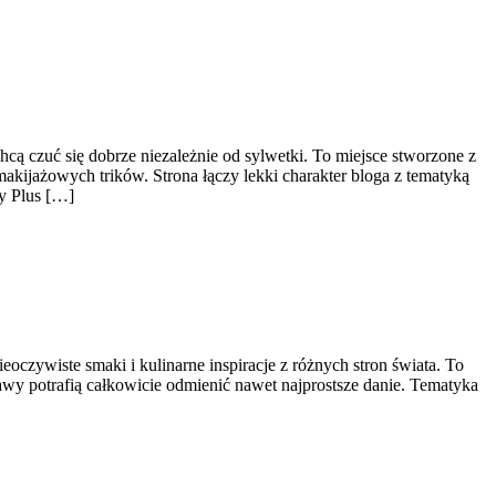
hcą czuć się dobrze niezależnie od sylwetki. To miejsce stworzone z
akijażowych trików. Strona łączy lekki charakter bloga z tematyką
y Plus […]
eoczywiste smaki i kulinarne inspiracje z różnych stron świata. To
awy potrafią całkowicie odmienić nawet najprostsze danie. Tematyka