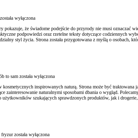
została wyłączona
tóry pokazuje, że świadome podejście do przyrody nie musi oznaczać 
aktyczne podpowiedzi oraz rzetelne teksty dotyczące codziennych wyb
dzialny styl życia. Strona została przygotowana z myślą o osobach, 
ób to sam
została wyłączona
w kosmetycznych inspirowanych naturą. Strona może być traktowana jako
snące zainteresowanie naturalnymi sposobami dbania o wygląd. Poleca
 użytkowników szukających sprawdzonych produktów, jak i drogerie, 
 fryzur
została wyłączona