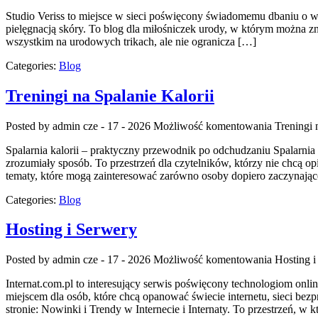
Studio Veriss to miejsce w sieci poświęcony świadomemu dbaniu o wy
pielęgnacją skóry. To blog dla miłośniczek urody, w którym można zn
wszystkim na urodowych trikach, ale nie ogranicza […]
Categories:
Blog
Treningi na Spalanie Kalorii
Posted by admin
cze - 17 - 2026
Możliwość komentowania
Treningi 
Spalarnia kalorii – praktyczny przewodnik po odchudzaniu Spalarnia k
zrozumiały sposób. To przestrzeń dla czytelników, którzy nie chcą op
tematy, które mogą zainteresować zarówno osoby dopiero zaczynające,
Categories:
Blog
Hosting i Serwery
Posted by admin
cze - 17 - 2026
Możliwość komentowania
Hosting i
Internat.com.pl to interesujący serwis poświęcony technologiom on
miejscem dla osób, które chcą opanować świecie internetu, sieci b
stronie: Nowinki i Trendy w Internecie i Internaty. To przestrzeń, 