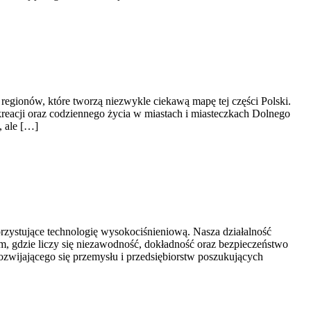
gionów, które tworzą niezwykle ciekawą mapę tej części Polski.
rekreacji oraz codziennego życia w miastach i miasteczkach Dolnego
, ale […]
ystujące technologię wysokociśnieniową. Nasza działalność
m, gdzie liczy się niezawodność, dokładność oraz bezpieczeństwo
ozwijającego się przemysłu i przedsiębiorstw poszukujących