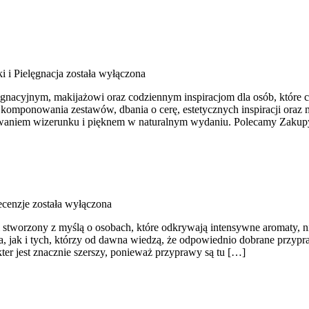
 i Pielęgnacja
została wyłączona
lęgnacyjnym, makijażowi oraz codziennym inspiracjom dla osób, które c
komponowania zestawów, dbania o cerę, estetycznych inspiracji oraz m
dowaniem wizerunku i pięknem w naturalnym wydaniu. Polecamy Zakup
ecenzje
została wyłączona
al stworzony z myślą o osobach, które odkrywają intensywne aromaty, ni
, jak i tych, którzy od dawna wiedzą, że odpowiednio dobrane przypr
kter jest znacznie szerszy, ponieważ przyprawy są tu […]